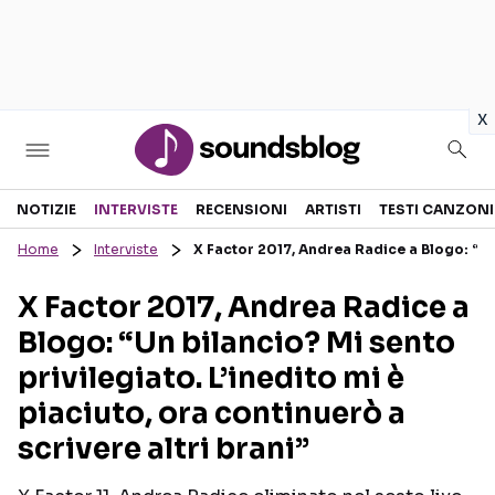
in
x
Sezioni
NOTIZIE
INTERVISTE
RECENSIONI
ARTISTI
TESTI CANZONI
Home
Interviste
X Factor 2017, Andrea Radice a Blogo: “Un 
NOTIZIE
ARTISTI
X Factor 2017, Andrea Radice a
RECENSIONI MUSICALI
TESTI CANZONI
Blogo: “Un bilancio? Mi sento
INTERVISTE
TOUR ED EVENTI
privilegiato. L’inedito mi è
GOSSIP E CURIOSITÀ
TALENT SHOW
piaciuto, ora continuerò a
scrivere altri brani”