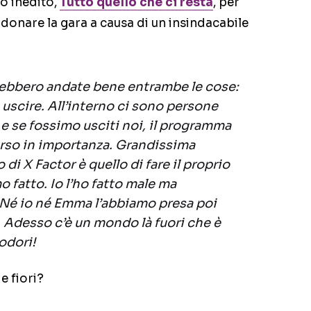
io inedito,
Tutto quello che ci resta
, per
donare la gara a causa di un insindacabile
ebbero andate bene entrambe le cose:
 uscire. All’interno ci sono persone
e se fossimo usciti noi, il programma
rso in importanza. Grandissima
 di X Factor è quello di fare il proprio
o fatto. Io l’ho fatto male ma
 Né io né Emma l’abbiamo presa poi
 Adesso c’è un mondo là fuori che è
odori!
e fiori?