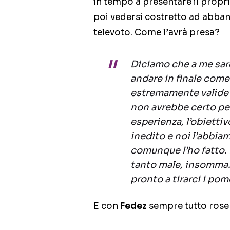
in tempo a presentare il propr
poi vedersi costretto ad abban
televoto. Come l’avrà presa?
Diciamo che a me sar
andare in finale come
estremamente valide 
non avrebbe certo pe
esperienza, l’obiettivo
inedito e noi l’abbiam
comunque l’ho fatto.
tanto male, insomma.
pronto a tirarci i pom
E con
Fedez
sempre tutto rose 