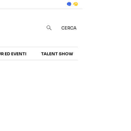
Notizie
in
CERCA
R ED EVENTI
TALENT SHOW