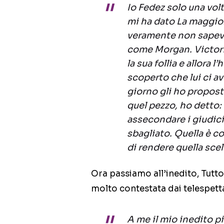
Io Fedez solo una vol
mi ha dato La maggior 
veramente non sapevo 
come Morgan. Victoria
la sua follia e allora 
scoperto che lui ci av
giorno gli ho propost
quel pezzo, ho detto:
assecondare i giudic
sbagliato. Quella è co
di rendere quella scel
Ora passiamo all’inedito, Tutto
molto contestata dai telespett
A me il mio inedito pi