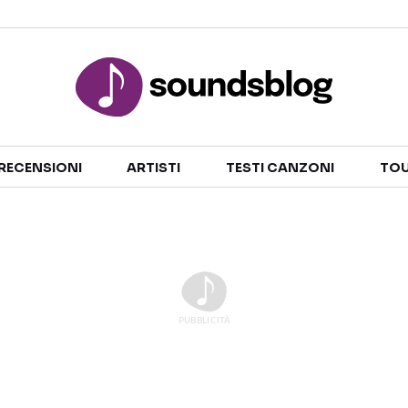
Sezioni
RECENSIONI
ARTISTI
TESTI CANZONI
TOU
NOTIZIE
ARTISTI
RECENSIONI MUSICALI
TESTI CANZONI
INTERVISTE
TOUR ED EVENTI
GOSSIP E CURIOSITÀ
TALENT SHOW