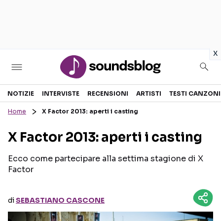
in
x
Sezioni
NOTIZIE
INTERVISTE
RECENSIONI
ARTISTI
TESTI CANZONI
Home
X Factor 2013: aperti i casting
NOTIZIE
ARTISTI
X Factor 2013: aperti i casting
RECENSIONI MUSICALI
TESTI CANZONI
INTERVISTE
TOUR ED EVENTI
Ecco come partecipare alla settima stagione di X
Factor
GOSSIP E CURIOSITÀ
TALENT SHOW
di
SEBASTIANO CASCONE