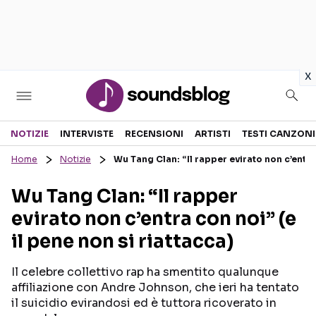
in
x
Sezioni
NOTIZIE
INTERVISTE
RECENSIONI
ARTISTI
TESTI CANZONI
Home
Notizie
Wu Tang Clan: “Il rapper evirato non c’entra 
NOTIZIE
ARTISTI
Wu Tang Clan: “Il rapper
RECENSIONI MUSICALI
TESTI CANZONI
evirato non c’entra con noi” (e
INTERVISTE
TOUR ED EVENTI
il pene non si riattacca)
GOSSIP E CURIOSITÀ
TALENT SHOW
Il celebre collettivo rap ha smentito qualunque
affiliazione con Andre Johnson, che ieri ha tentato
il suicidio evirandosi ed è tuttora ricoverato in