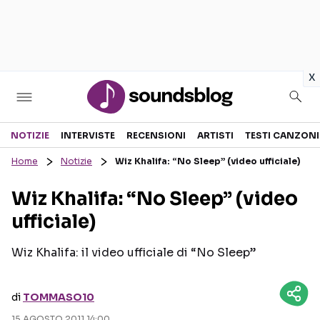
in
x
Sezioni
NOTIZIE
INTERVISTE
RECENSIONI
ARTISTI
TESTI CANZONI
Home
Notizie
Wiz Khalifa: “No Sleep” (video ufficiale)
NOTIZIE
ARTISTI
Wiz Khalifa: “No Sleep” (video
RECENSIONI MUSICALI
TESTI CANZONI
ufficiale)
INTERVISTE
TOUR ED EVENTI
GOSSIP E CURIOSITÀ
TALENT SHOW
Wiz Khalifa: il video ufficiale di “No Sleep”
di
TOMMASO10
15 AGOSTO 2011 14:00