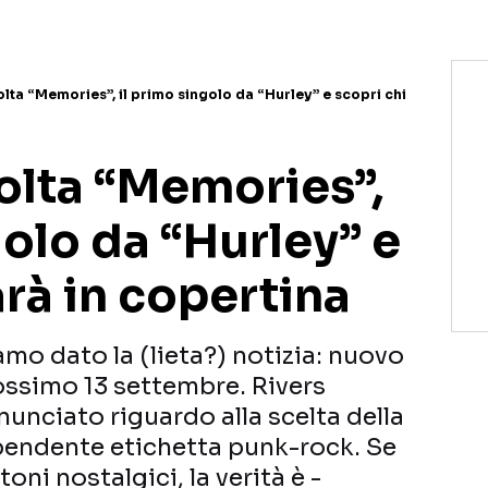
lta “Memories”, il primo singolo da “Hurley” e scopri chi
olta “Memories”,
golo da “Hurley” e
arà in copertina
mo dato la (lieta?) notizia: nuovo
ossimo 13 settembre. Rivers
unciato riguardo alla scelta della
ipendente etichetta punk-rock. Se
oni nostalgici, la verità è -