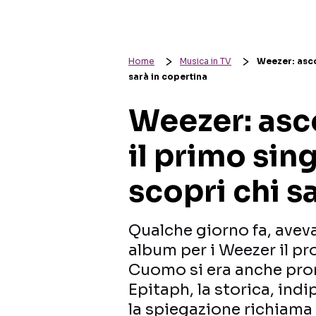
Home
Musica in TV
Weezer: asco
sarà in copertina
Weezer: asc
il primo sin
scopri chi s
Qualche giorno fa, aveva
album per i Weezer il pr
Cuomo si era anche pron
Epitaph, la storica, ind
la spiegazione richiama t