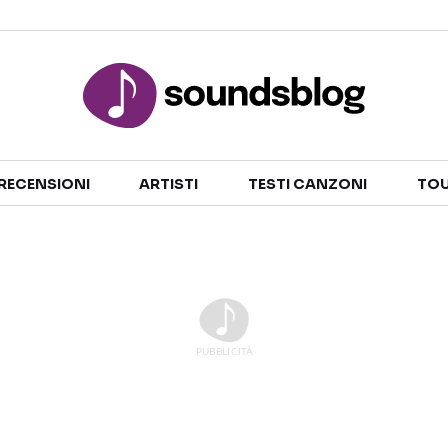
Sezioni
RECENSIONI
ARTISTI
TESTI CANZONI
TOU
NOTIZIE
ARTISTI
RECENSIONI MUSICALI
TESTI CANZONI
INTERVISTE
TOUR ED EVENTI
GOSSIP E CURIOSITÀ
TALENT SHOW