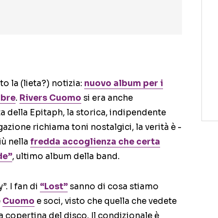
 la (lieta?) notizia:
nuovo album per i
mbre
.
Rivers Cuomo
si era anche
a della Epitaph, la storica, indipendente
azione richiama toni nostalgici, la verità è -
ù nella
fredda accoglienza che certa
de”
, ultimo album della band.
”. I fan di
“Lost”
sanno di cosa stiamo
e
Cuomo
e soci, visto che quella che vedete
a copertina del disco. Il condizionale è