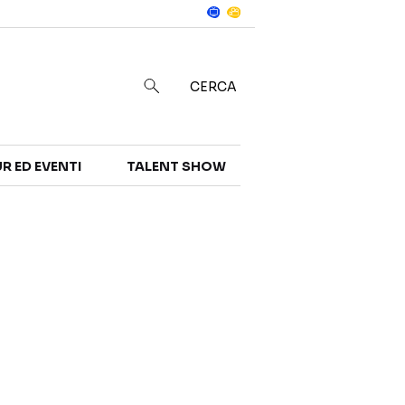
Notizie
in
CERCA
R ED EVENTI
TALENT SHOW