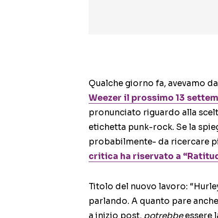
Qualche giorno fa, avevamo dato
Weezer il prossimo 13 sette
pronunciato riguardo alla scelt
etichetta punk-rock. Se la spieg
probabilmente- da ricercare pi
critica ha riservato a “Ratitu
Titolo del nuovo lavoro: “Hurley
parlando. A quanto pare anch
a inizio post,
potrebbe
essere l