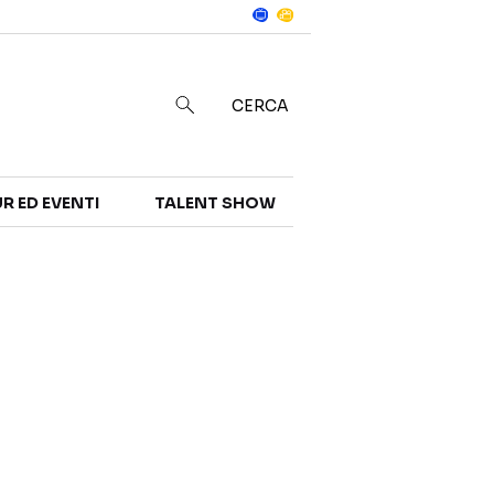
Notizie
in
CERCA
R ED EVENTI
TALENT SHOW