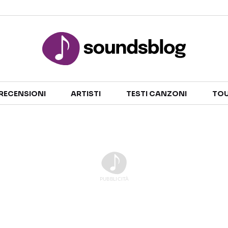
Sezioni
RECENSIONI
ARTISTI
TESTI CANZONI
TOU
NOTIZIE
ARTISTI
RECENSIONI MUSICALI
TESTI CANZONI
INTERVISTE
TOUR ED EVENTI
GOSSIP E CURIOSITÀ
TALENT SHOW