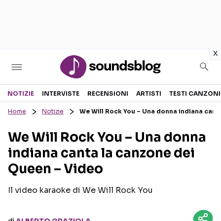
in
x
Sezioni
NOTIZIE
INTERVISTE
RECENSIONI
ARTISTI
TESTI CANZONI
Home
Notizie
We Will Rock You – Una donna indiana cant
NOTIZIE
ARTISTI
We Will Rock You – Una donna
RECENSIONI MUSICALI
TESTI CANZONI
indiana canta la canzone dei
INTERVISTE
TOUR ED EVENTI
Queen – Video
GOSSIP E CURIOSITÀ
TALENT SHOW
Il video karaoke di We Will Rock You