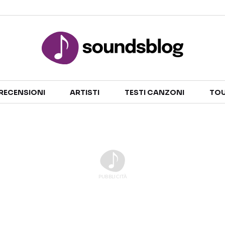
Sezioni
RECENSIONI
ARTISTI
TESTI CANZONI
TOU
NOTIZIE
ARTISTI
RECENSIONI MUSICALI
TESTI CANZONI
INTERVISTE
TOUR ED EVENTI
GOSSIP E CURIOSITÀ
TALENT SHOW