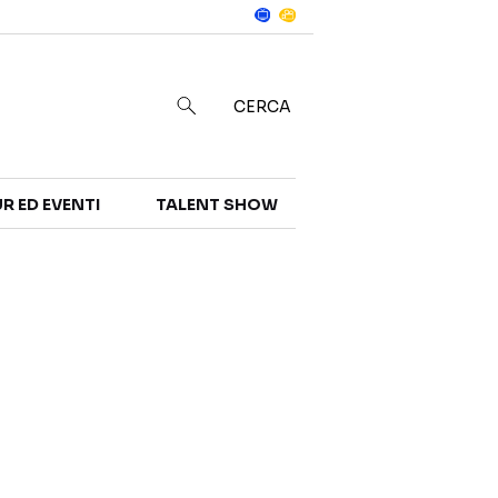
Notizie
in
CERCA
R ED EVENTI
TALENT SHOW