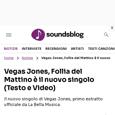
in
x
Sezioni
NOTIZIE
INTERVISTE
RECENSIONI
ARTISTI
TESTI CANZONI
Home
Notizie
Vegas Jones, Follia del Mattino è il nuovo s
NOTIZIE
ARTISTI
Vegas Jones, Follia del
RECENSIONI MUSICALI
TESTI CANZONI
Mattino è il nuovo singolo
INTERVISTE
TOUR ED EVENTI
(Testo e Video)
GOSSIP E CURIOSITÀ
TALENT SHOW
Il nuovo singolo di Vegas Jones, primo estratto
ufficiale da La Bella Musica.