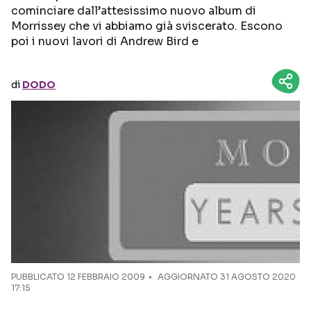
cominciare dall’attesissimo nuovo album di
Morrissey che vi abbiamo già sviscerato. Escono
Seguici sui social
poi i nuovi lavori di Andrew Bird e
di
DODO
PUBBLICATO
12 FEBBRAIO 2009
AGGIORNATO 31 AGOSTO 2020
17:15