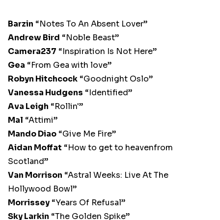
Barzin
“Notes To An Absent Lover”
Andrew Bird
“Noble Beast”
Camera237
“Inspiration Is Not Here”
Gea
“From Gea with love”
Robyn Hitchcock
“Goodnight Oslo”
Vanessa Hudgens
“Identified”
Ava Leigh
“Rollin'”
Mal
“Attimi”
Mando Diao
“Give Me Fire”
Aidan Moffat
“How to get to heavenfrom
Scotland”
Van Morrison
“Astral Weeks: Live At The
Hollywood Bowl”
Morrissey
“Years Of Refusal”
Sky Larkin
“The Golden Spike”