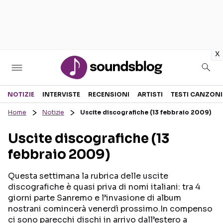
in
x
Sezioni
NOTIZIE
INTERVISTE
RECENSIONI
ARTISTI
TESTI CANZONI
Home
Notizie
Uscite discografiche (13 febbraio 2009)
NOTIZIE
ARTISTI
Uscite discografiche (13
RECENSIONI MUSICALI
TESTI CANZONI
febbraio 2009)
INTERVISTE
TOUR ED EVENTI
GOSSIP E CURIOSITÀ
TALENT SHOW
Questa settimana la rubrica delle uscite
discografiche è quasi priva di nomi italiani: tra 4
giorni parte Sanremo e l’invasione di album
nostrani comincerà venerdì prossimo.In compenso
ci sono parecchi dischi in arrivo dall’estero a