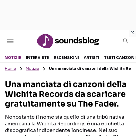
in
x
Sezioni
NOTIZIE
INTERVISTE
RECENSIONI
ARTISTI
TESTI CANZONI
Home
Notizie
Una manciata di canzoni della Wichita Reco
NOTIZIE
ARTISTI
Una manciata di canzoni della
RECENSIONI MUSICALI
TESTI CANZONI
Wichita Records da scaricare
INTERVISTE
TOUR ED EVENTI
gratuitamente su The Fader.
GOSSIP E CURIOSITÀ
TALENT SHOW
Nonostante il nome sia quello di una tribù nativa
americana la Wichita Recordings è una etichetta
discografica indipendente londinese. Nel suo