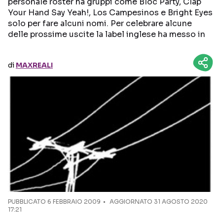
personale roster ha gruppi come Bloc Party, Clap
Your Hand Say Yeah!, Los Campesinos e Bright Eyes
Seguici sui social
solo per fare alcuni nomi. Per celebrare alcune
delle prossime uscite la label inglese ha messo in
di
MAXREALI
PUBBLICATO
6 FEBBRAIO 2009
AGGIORNATO 31 AGOSTO 2020
17:21