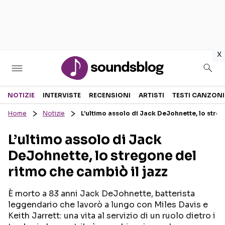
in
x
Sezioni
NOTIZIE
INTERVISTE
RECENSIONI
ARTISTI
TESTI CANZONI
Home
Notizie
L’ultimo assolo di Jack DeJohnette, lo streg
NOTIZIE
ARTISTI
L’ultimo assolo di Jack
RECENSIONI MUSICALI
TESTI CANZONI
DeJohnette, lo stregone del
INTERVISTE
TOUR ED EVENTI
ritmo che cambiò il jazz
GOSSIP E CURIOSITÀ
TALENT SHOW
È morto a 83 anni Jack DeJohnette, batterista
leggendario che lavorò a lungo con Miles Davis e
Keith Jarrett: una vita al servizio di un ruolo dietro i