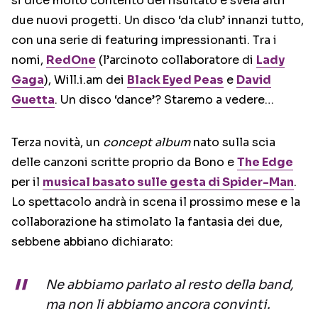
si dice molto contento del risultato e svela altri
due nuovi progetti. Un disco ‘da club’ innanzi tutto,
con una serie di featuring impressionanti. Tra i
nomi,
RedOne
(l’arcinoto collaboratore di
Lady
Gaga
), Will.i.am dei
Black Eyed Peas
e
David
Guetta
. Un disco ‘dance’? Staremo a vedere…
Terza novità, un
concept album
nato sulla scia
delle canzoni scritte proprio da Bono e
The Edge
per il
musical basato sulle gesta di Spider-Man
.
Lo spettacolo andrà in scena il prossimo mese e la
collaborazione ha stimolato la fantasia dei due,
sebbene abbiano dichiarato:
Ne abbiamo parlato al resto della band,
ma non li abbiamo ancora convinti.