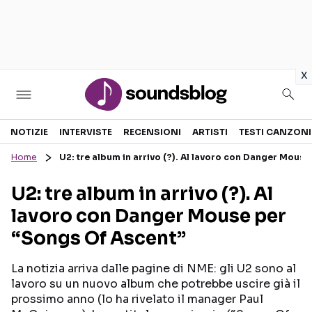
in
x
Sezioni
NOTIZIE
INTERVISTE
RECENSIONI
ARTISTI
TESTI CANZONI
Home
U2: tre album in arrivo (?). Al lavoro con Danger Mous
NOTIZIE
ARTISTI
U2: tre album in arrivo (?). Al
RECENSIONI MUSICALI
TESTI CANZONI
lavoro con Danger Mouse per
INTERVISTE
TOUR ED EVENTI
“Songs Of Ascent”
GOSSIP E CURIOSITÀ
TALENT SHOW
La notizia arriva dalle pagine di NME: gli U2 sono al
lavoro su un nuovo album che potrebbe uscire già il
prossimo anno (lo ha rivelato il manager Paul