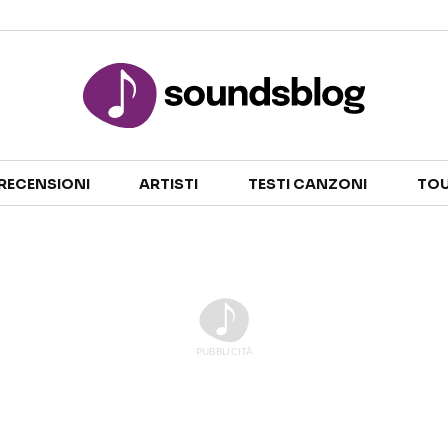
Sezioni
RECENSIONI
ARTISTI
TESTI CANZONI
TOU
NOTIZIE
ARTISTI
RECENSIONI MUSICALI
TESTI CANZONI
INTERVISTE
TOUR ED EVENTI
GOSSIP E CURIOSITÀ
TALENT SHOW