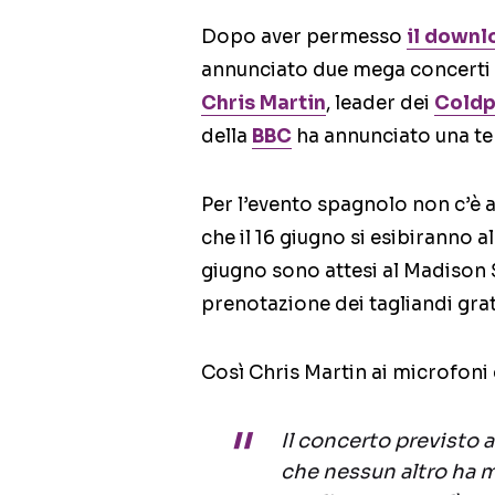
Dopo aver permesso
il downl
annunciato due mega concerti g
Chris Martin
, leader dei
Coldp
della
BBC
ha annunciato una ter
Per l’evento spagnolo non c’è 
che il 16 giugno si esibiranno
giugno sono attesi al Madison 
prenotazione dei tagliandi grat
Così Chris Martin ai microfoni 
Il concerto previsto
che nessun altro ha m