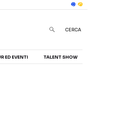
Notizie
in
CERCA
R ED EVENTI
TALENT SHOW