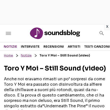
in
x
Sezioni
NOTIZIE
INTERVISTE
RECENSIONI
ARTISTI
TESTI CANZONI
Home
Notizie
Toro Y Moi – Still Sound (video)
NOTIZIE
ARTISTI
Toro Y Moi – Still Sound (video)
RECENSIONI MUSICALI
TESTI CANZONI
INTERVISTE
TOUR ED EVENTI
Anche noi eravamo rimasti un po’ sorpresi da come
Toro Y Moi era passato con disinvoltura da alfiere
GOSSIP E CURIOSITÀ
TALENT SHOW
della chillwave a suoni più rotondi, quasi da nu-
disco. E la prova di questo cambiamento, che ci ha
sorpreso ma non deluso, era Still Sound, il primo
singolo estratto da“Underneath The Pine” il nuovo