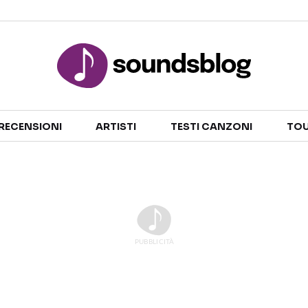
Sezioni
RECENSIONI
ARTISTI
TESTI CANZONI
TOU
NOTIZIE
ARTISTI
RECENSIONI MUSICALI
TESTI CANZONI
INTERVISTE
TOUR ED EVENTI
GOSSIP E CURIOSITÀ
TALENT SHOW