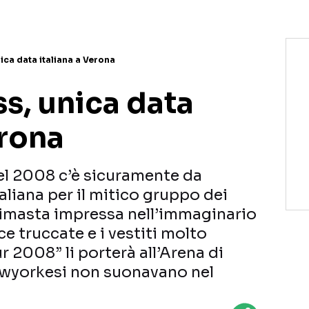
nica data italiana a Verona
ss, unica data
erona
del 2008 c’è sicuramente da
taliana per il mitico gruppo dei
 rimasta impressa nell’immaginario
cce truccate e i vestiti molto
ur 2008” li porterà all’Arena di
newyorkesi non suonavano nel