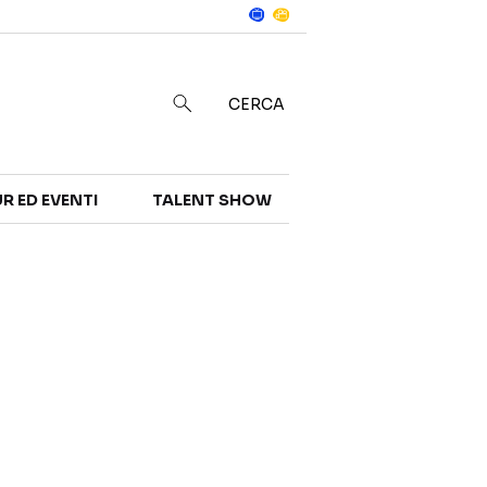
Notizie
in
CERCA
R ED EVENTI
TALENT SHOW