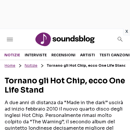
in
x
Sezioni
NOTIZIE
INTERVISTE
RECENSIONI
ARTISTI
TESTI CANZONI
Home
Notizie
Tornano gli Hot Chip, ecco One Life Stand
NOTIZIE
ARTISTI
Tornano gli Hot Chip, ecco One
RECENSIONI MUSICALI
TESTI CANZONI
Life Stand
INTERVISTE
TOUR ED EVENTI
GOSSIP E CURIOSITÀ
TALENT SHOW
A due anni di distanza da “Made in the dark” uscirà
ad inizio febbraio 2010 il nuovo quarto disco degli
inglesi Hot Chip. Personalmente rimasi molto
colpito da “The Warning”, il secondo album del
quintetto londinese decisamente migliore del