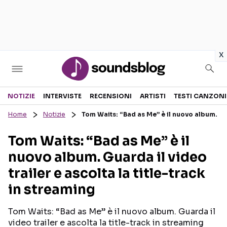
in
x
Sezioni
NOTIZIE
INTERVISTE
RECENSIONI
ARTISTI
TESTI CANZONI
Home
Notizie
Tom Waits: “Bad as Me” è il nuovo album. Guar
NOTIZIE
ARTISTI
Tom Waits: “Bad as Me” è il
RECENSIONI MUSICALI
TESTI CANZONI
nuovo album. Guarda il video
INTERVISTE
TOUR ED EVENTI
trailer e ascolta la title-track
GOSSIP E CURIOSITÀ
TALENT SHOW
in streaming
Tom Waits: “Bad as Me” è il nuovo album. Guarda il
video trailer e ascolta la title-track in streaming