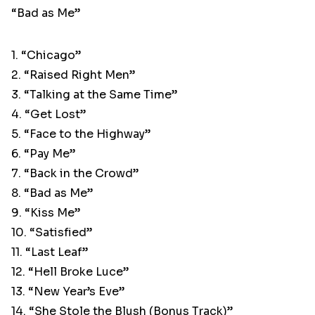
“Bad as Me”
1. “Chicago”
2. “Raised Right Men”
3. “Talking at the Same Time”
4. “Get Lost”
5. “Face to the Highway”
6. “Pay Me”
7. “Back in the Crowd”
8. “Bad as Me”
9. “Kiss Me”
10. “Satisfied”
11. “Last Leaf”
12. “Hell Broke Luce”
13. “New Year’s Eve”
14. “She Stole the Blush (Bonus Track)”