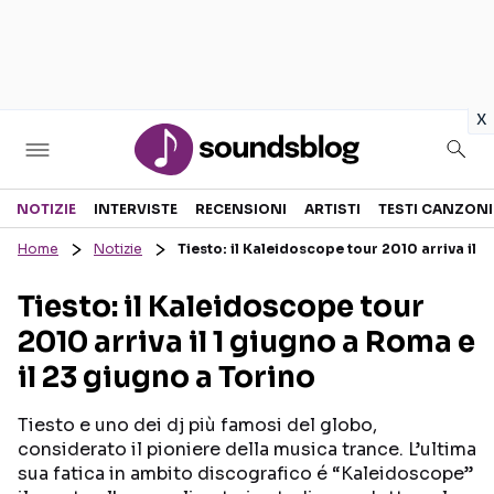
in
x
Sezioni
NOTIZIE
INTERVISTE
RECENSIONI
ARTISTI
TESTI CANZONI
Home
Notizie
Tiesto: il Kaleidoscope tour 2010 arriva il 1
NOTIZIE
ARTISTI
Tiesto: il Kaleidoscope tour
RECENSIONI MUSICALI
TESTI CANZONI
2010 arriva il 1 giugno a Roma e
INTERVISTE
TOUR ED EVENTI
il 23 giugno a Torino
GOSSIP E CURIOSITÀ
TALENT SHOW
Tiesto e uno dei dj più famosi del globo,
considerato il pioniere della musica trance. L’ultima
sua fatica in ambito discografico é “Kaleidoscope”