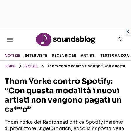
in
x
Sezioni
NOTIZIE
INTERVISTE
RECENSIONI
ARTISTI
TESTI CANZONI
Home
Notizie
Thom Yorke contro Spotify: “Con questa mod
NOTIZIE
ARTISTI
Thom Yorke contro Spotify:
RECENSIONI MUSICALI
TESTI CANZONI
“Con questa modalità i nuovi
INTERVISTE
TOUR ED EVENTI
artisti non vengono pagati un
GOSSIP E CURIOSITÀ
TALENT SHOW
ca**o”
Thom Yorke dei Radiohead critica Spotify insieme
al produttore Nigel Godrich, ecco la risposta della