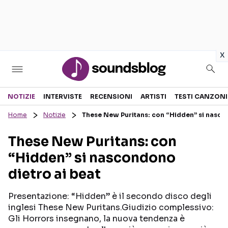
in
x
Sezioni
NOTIZIE
INTERVISTE
RECENSIONI
ARTISTI
TESTI CANZONI
Home
Notizie
These New Puritans: con “Hidden” si nasco
NOTIZIE
ARTISTI
These New Puritans: con
RECENSIONI MUSICALI
TESTI CANZONI
“Hidden” si nascondono
INTERVISTE
TOUR ED EVENTI
dietro ai beat
GOSSIP E CURIOSITÀ
TALENT SHOW
Presentazione: “Hidden” è il secondo disco degli
inglesi These New Puritans.Giudizio complessivo:
Gli Horrors insegnano, la nuova tendenza è