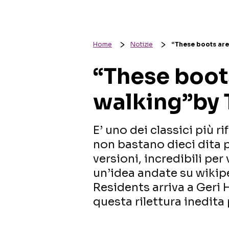
Home
Notizie
“These boots are
“These boot
walking”by 
E’ uno dei classici più r
non bastano dieci dita 
versioni, incredibili per
un’idea andate su wikip
Residents arriva a Geri 
questa rilettura inedita 