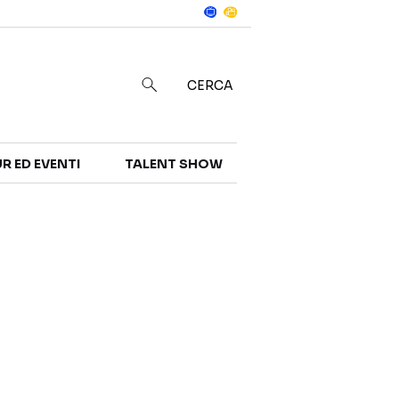
Notizie
in
CERCA
R ED EVENTI
TALENT SHOW