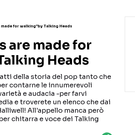
 made for walking”by Talking Heads
s are made for
Talking Heads
ifatti della storia del pop tanto che
per contarne le innumerevoli
 varietà e audacia -per farvi
edia e troverete un elenco che dai
Halliwell! All’appello manca però
per chitarra e voce dei Talking