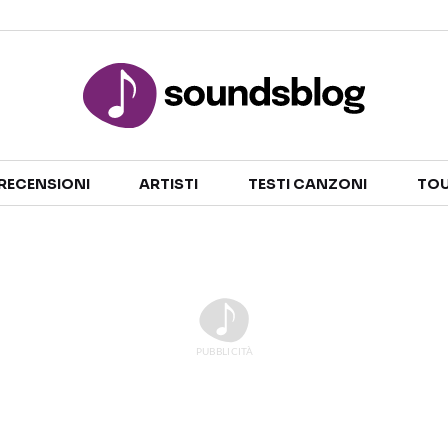
Sezioni
RECENSIONI
ARTISTI
TESTI CANZONI
TOU
NOTIZIE
ARTISTI
RECENSIONI MUSICALI
TESTI CANZONI
INTERVISTE
TOUR ED EVENTI
GOSSIP E CURIOSITÀ
TALENT SHOW