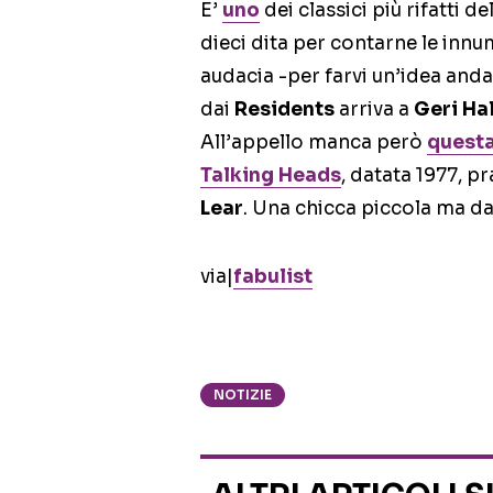
E’
uno
dei classici più rifatti 
dieci dita per contarne le innum
audacia -per farvi un’idea and
dai
Residents
arriva a
Geri Hal
All’appello manca però
quest
Talking Heads
, datata 1977, p
Lear
. Una chicca piccola ma d
via|
fabulist
NOTIZIE