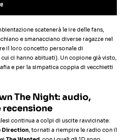
ientazione scatenerà le ire delle fans,
chiano e smanacciano diverse ragazze nel
re il loro concetto personale di
cui ci hanno abituati). Un copione già visto,
afia e per la simpatica coppia di vecchietti
n The Night: audio,
e recensione
lesi continua a colpi di uscite ravvicinate:
 Direction
, tornati a riempire le radio con il
dei
The Wanted
, con i quali gli 1D sono