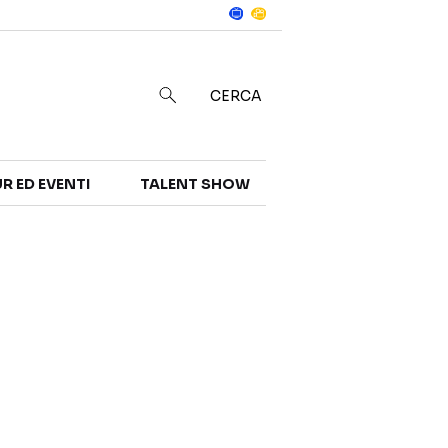
Notizie
in
CERCA
R ED EVENTI
TALENT SHOW