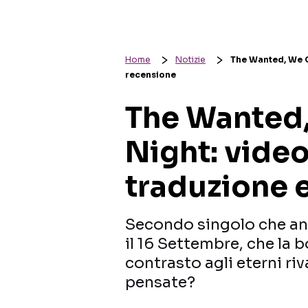
Home
Notizie
The Wanted, We Ow
recensione
The Wanted
Night: video 
traduzione 
Secondo singolo che ant
il 16 Settembre, che la b
contrasto agli eterni ri
pensate?