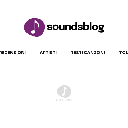
Sezioni
RECENSIONI
ARTISTI
TESTI CANZONI
TOU
NOTIZIE
ARTISTI
RECENSIONI MUSICALI
TESTI CANZONI
INTERVISTE
TOUR ED EVENTI
GOSSIP E CURIOSITÀ
TALENT SHOW