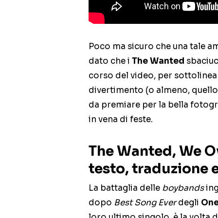
Poco ma sicuro che una tale amb
dato che i
The Wanted
sbaciuc
corso del video, per sottolinea
divertimento (o almeno, quello 
da premiare per la bella fotogr
in vena di feste.
The Wanted, We Ow
testo, traduzione 
La battaglia delle
boybands
ing
dopo
Best Song Ever
degli
One
loro ultimo singolo, è la volta 