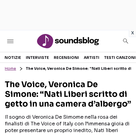
in
x
Sezioni
NOTIZIE
INTERVISTE
RECENSIONI
ARTISTI
TESTI CANZONI
Home
The Voice, Veronica De Simone: “Nati Liberi scritto di 
NOTIZIE
ARTISTI
The Voice, Veronica De
RECENSIONI MUSICALI
TESTI CANZONI
Simone: “Nati Liberi scritto di
INTERVISTE
TOUR ED EVENTI
getto in una camera d’albergo”
GOSSIP E CURIOSITÀ
TALENT SHOW
Il sogno di Veronica De Simome nella rosa dei
finalisti di The Voice of Italy con l’immensa gioia di
poter presentare un proprio inedito, Nati liberi