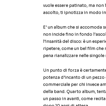
vuole essere patinato, ma non l
ascolto, ti ipnotizza in modo in
E’ un album che si accomoda su
non incide fino in fondo l’asc
l’insanità del disco: è un esper
ripetere, come un bel film che 
pena rianalizzare nelle singol
Un punto di forza è certamente 
potenza d’incanto di un pezzo 
commerciale per chi invece ama
della band. Quarto album, tentat
un passo in avanti, come recita i
dopo 10 anni di attesa.