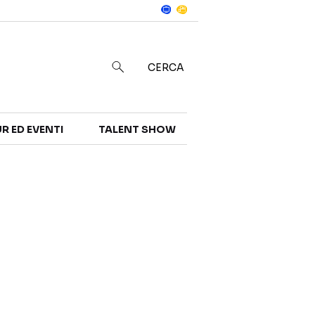
Notizie
in
CERCA
R ED EVENTI
TALENT SHOW