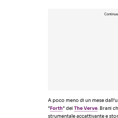
A poco meno di un mese dall’us
“
Forth
” dei
The Verve
. Brani c
strumentale accattivante e sto