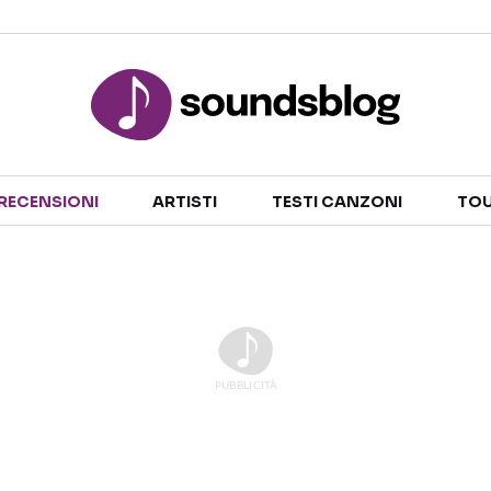
Sezioni
RECENSIONI
ARTISTI
TESTI CANZONI
TOU
NOTIZIE
ARTISTI
RECENSIONI MUSICALI
TESTI CANZONI
INTERVISTE
TOUR ED EVENTI
GOSSIP E CURIOSITÀ
TALENT SHOW