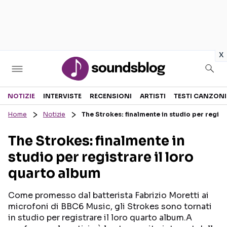
in
x
Sezioni
NOTIZIE
INTERVISTE
RECENSIONI
ARTISTI
TESTI CANZONI
Home
Notizie
The Strokes: finalmente in studio per regist
NOTIZIE
ARTISTI
The Strokes: finalmente in
RECENSIONI MUSICALI
TESTI CANZONI
studio per registrare il loro
INTERVISTE
TOUR ED EVENTI
quarto album
GOSSIP E CURIOSITÀ
TALENT SHOW
Come promesso dal batterista Fabrizio Moretti ai
microfoni di BBC6 Music, gli Strokes sono tornati
in studio per registrare il loro quarto album.A