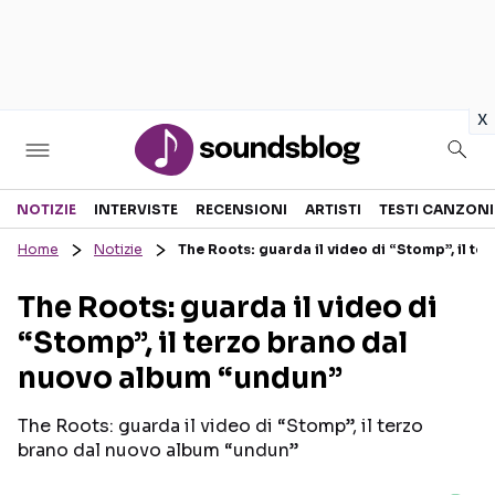
in
x
Sezioni
NOTIZIE
INTERVISTE
RECENSIONI
ARTISTI
TESTI CANZONI
Home
Notizie
The Roots: guarda il video di “Stomp”, il t
NOTIZIE
ARTISTI
The Roots: guarda il video di
RECENSIONI MUSICALI
TESTI CANZONI
“Stomp”, il terzo brano dal
INTERVISTE
TOUR ED EVENTI
nuovo album “undun”
GOSSIP E CURIOSITÀ
TALENT SHOW
The Roots: guarda il video di “Stomp”, il terzo
brano dal nuovo album “undun”