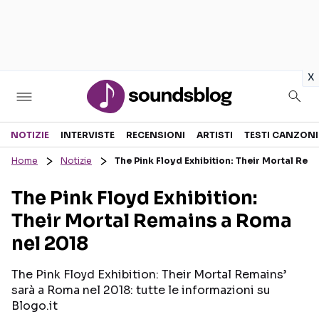
in
x
Sezioni
NOTIZIE
INTERVISTE
RECENSIONI
ARTISTI
TESTI CANZONI
Home
Notizie
The Pink Floyd Exhibition: Their Mortal Rem
NOTIZIE
ARTISTI
The Pink Floyd Exhibition:
RECENSIONI MUSICALI
TESTI CANZONI
Their Mortal Remains a Roma
INTERVISTE
TOUR ED EVENTI
nel 2018
GOSSIP E CURIOSITÀ
TALENT SHOW
The Pink Floyd Exhibition: Their Mortal Remains’
sarà a Roma nel 2018: tutte le informazioni su
Blogo.it