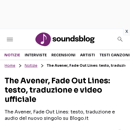
in
x
Sezioni
NOTIZIE
INTERVISTE
RECENSIONI
ARTISTI
TESTI CANZONI
Home
Notizie
The Avener, Fade Out Lines: testo, traduzione
NOTIZIE
ARTISTI
The Avener, Fade Out Lines:
RECENSIONI MUSICALI
TESTI CANZONI
testo, traduzione e video
INTERVISTE
TOUR ED EVENTI
ufficiale
GOSSIP E CURIOSITÀ
TALENT SHOW
The Avener, Fade Out Lines: testo, traduzione e
audio del nuovo singolo su Blogo.it