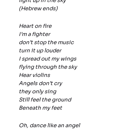
light up in the sky
(Hebrew ends)
Heart on fire
I’m a fighter
don’t stop the music
turn it up louder
I spread out my wings
flying through the sky
Hear violins
Angels don’t cry
they only sing
Still feel the ground
Beneath my feet
Oh, dance like an angel