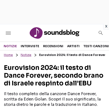
in
x
Sezioni
NOTIZIE
INTERVISTE
RECENSIONI
ARTISTI
TESTI CANZONI
Home
Notizie
Eurovision 2024: il testo di Dance Forever, 
NOTIZIE
ARTISTI
Eurovision 2024: il testo di
RECENSIONI MUSICALI
TESTI CANZONI
Dance Forever, secondo brano
INTERVISTE
TOUR ED EVENTI
di Israele respinto dall’EBU
GOSSIP E CURIOSITÀ
TALENT SHOW
Il testo completo della canzone Dance Forever,
scritta da Eden Golan. Scopri il suo significato, la
storia dietro le parole e la traduzione in italiano.