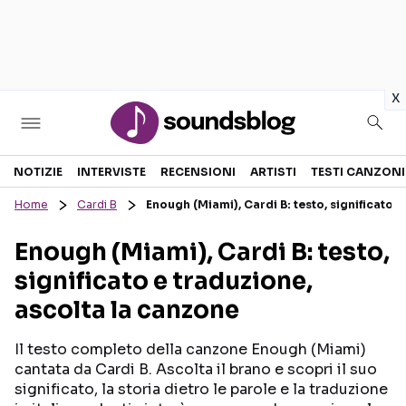
in
x
Sezioni
NOTIZIE
INTERVISTE
RECENSIONI
ARTISTI
TESTI CANZONI
Home
Cardi B
Enough (Miami), Cardi B: testo, significato 
NOTIZIE
ARTISTI
Enough (Miami), Cardi B: testo,
RECENSIONI MUSICALI
TESTI CANZONI
significato e traduzione,
INTERVISTE
TOUR ED EVENTI
ascolta la canzone
GOSSIP E CURIOSITÀ
TALENT SHOW
Il testo completo della canzone Enough (Miami)
cantata da Cardi B. Ascolta il brano e scopri il suo
significato, la storia dietro le parole e la traduzione