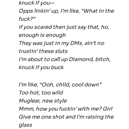
knuck if you—
Opps linkin’ up, I’m like, “What in the
fuck?”
If you scared then just say that, ho,
enough is enough
They was just in my DMs, ain’t no
trustin’ these sluts
I’m about to call up Diamond, bitch,
knuck if you buck
I’m like, “Ooh, child, cool down”
Too hot, too wild
Muglear, new style
Mmm, how you fuckin’ with me? Girl
Give me one shot and I’m raising the
glass