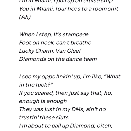
I’m in Miami, I pull up on cruise ship
You in Miami, four hoеs to a room shit
(Ah)
When I step, it’s stampedе
Foot on neck, can’t breathe
Lucky Charm, Van Cleef
Diamonds on the dance team
I see my opps linkin’ up, I’m like, “What
in the fuck?”
If you scared, then just say that, ho,
enough is enough
They was just in my DMs, ain’t no
trustin’ these sluts
I’m about to call up Diamond, bitch,