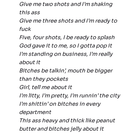
Give me two shots and I’m shaking
this ass
Give me three shots and I’m ready to
fuck
Five, four shots, I be ready to splash
God gave it to me, so I gotta pop it
I’m standing on business, I’m really
about it
Bitches be talkin’, mouth be bigger
than they pockets
Girl, tell me about it
I’m litty, I’m pretty, I’m runnin’ the city
I’m shittin’ on bitches in every
department
This ass heavy and thick like peanut
butter and bitches jelly about it