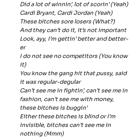
Did a lot of winnin’, lot of scorin’ (Yeah)
Cardi Bryant, Cardi Jordan (Yeah)
These bitches sore losers (What?)
And they can’t do it, it’s not important
Look, ayy, I’m gettin’ better and better-
er
I do not see no competitors (You know
it)
You know the gang hit that pussy, said
it was regular-degular
Can’t see me in fightin’, can’t see me in
fashion, can’t see me with money,
these bitches is buggin’
Either these bitches is blind or I’m
invisible, bitches can’t see me in
nothing (Mmm)