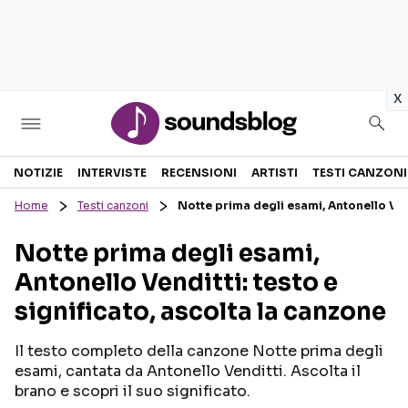
in
x
Sezioni
NOTIZIE
INTERVISTE
RECENSIONI
ARTISTI
TESTI CANZONI
Home
Testi canzoni
Notte prima degli esami, Antonello Vend
NOTIZIE
ARTISTI
Notte prima degli esami,
RECENSIONI MUSICALI
TESTI CANZONI
Antonello Venditti: testo e
INTERVISTE
TOUR ED EVENTI
significato, ascolta la canzone
GOSSIP E CURIOSITÀ
TALENT SHOW
Il testo completo della canzone Notte prima degli
esami, cantata da Antonello Venditti. Ascolta il
brano e scopri il suo significato.