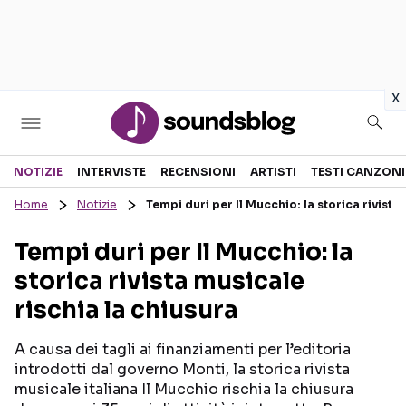
in
x
Sezioni
NOTIZIE
INTERVISTE
RECENSIONI
ARTISTI
TESTI CANZONI
Home
Notizie
Tempi duri per Il Mucchio: la storica rivista
NOTIZIE
ARTISTI
Tempi duri per Il Mucchio: la
RECENSIONI MUSICALI
TESTI CANZONI
storica rivista musicale
INTERVISTE
TOUR ED EVENTI
rischia la chiusura
GOSSIP E CURIOSITÀ
TALENT SHOW
A causa dei tagli ai finanziamenti per l’editoria
introdotti dal governo Monti, la storica rivista
musicale italiana Il Mucchio rischia la chiusura