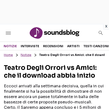
in
x
Sezioni
NOTIZIE
INTERVISTE
RECENSIONI
ARTISTI
TESTI CANZONI
Home
Notizie
Teatro Degli Orrori vs Amici: che il downloa
NOTIZIE
ARTISTI
Teatro Degli Orrori vs Amici:
RECENSIONI MUSICALI
TESTI CANZONI
che il download abbia inizio
INTERVISTE
TOUR ED EVENTI
GOSSIP E CURIOSITÀ
TALENT SHOW
Eccoci arrivati alla settimana decisiva, quella in cui
finalmente si ha la possibilità di dimostrare di non
essere ancora un paese totalmente in balia delle
bassezze di certe proposte pseudo-musicali.
Certo, il Sanremo appena concluso e i 5 milioni di