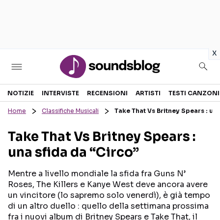
in
x
Sezioni
NOTIZIE
INTERVISTE
RECENSIONI
ARTISTI
TESTI CANZONI
Home
Classifiche Musicali
Take That Vs Britney Spears : una
NOTIZIE
ARTISTI
Take That Vs Britney Spears :
RECENSIONI MUSICALI
TESTI CANZONI
una sfida da “Circo”
INTERVISTE
TOUR ED EVENTI
GOSSIP E CURIOSITÀ
TALENT SHOW
Mentre a livello mondiale la sfida fra Guns N’
Roses, The Killers e Kanye West deve ancora avere
un vincitore (lo sapremo solo venerdì), è già tempo
di un altro duello : quello della settimana prossima
fra i nuovi album di Britney Spears e Take That, il