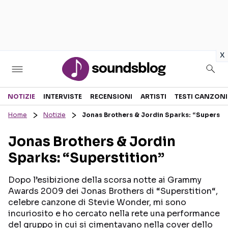
in
x
Sezioni
NOTIZIE
INTERVISTE
RECENSIONI
ARTISTI
TESTI CANZONI
Home
Notizie
Jonas Brothers & Jordin Sparks: “Superstit
NOTIZIE
ARTISTI
Jonas Brothers & Jordin
RECENSIONI MUSICALI
TESTI CANZONI
Sparks: “Superstition”
INTERVISTE
TOUR ED EVENTI
GOSSIP E CURIOSITÀ
TALENT SHOW
Dopo l’esibizione della scorsa notte ai Grammy
Awards 2009 dei Jonas Brothers di “Superstition“,
celebre canzone di Stevie Wonder, mi sono
incuriosito e ho cercato nella rete una performance
del gruppo in cui si cimentavano nella cover dello