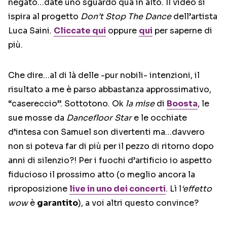
negato…date uno sguardo qua in alto. Il video si
ispira al progetto
Don’t Stop The Dance
dell’artista
Luca Saini.
Cliccate qui
oppure
qui
per saperne di
più.
Che dire…al di là delle -pur nobili- intenzioni, il
risultato a me è parso abbastanza approssimativo,
“casereccio”. Sottotono. Ok
la mise
di
Boosta
, le
sue mosse da
Dancefloor Star
e le occhiate
d’intesa con Samuel son divertenti ma…davvero
non si poteva far di più per il pezzo di ritorno dopo
anni di silenzio?! Per i fuochi d’artificio io aspetto
fiducioso il prossimo atto (o meglio ancora la
riproposizione
live in uno dei concerti
. Lì l
‘effetto
wow
è
garantito
), a voi altri questo convince?