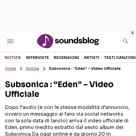
in
x
Sezioni
NOTIZIE
INTERVISTE
RECENSIONI
ARTISTI
TESTI CANZONI
Home
Notizie
Subsonica : “Eden” – Video Ufficiale
NOTIZIE
ARTISTI
Subsonica : “Eden” – Video
RECENSIONI MUSICALI
TESTI CANZONI
Ufficiale
INTERVISTE
TOUR ED EVENTI
GOSSIP E CURIOSITÀ
TALENT SHOW
Dopo l’audio (e con le stesse modalità d’annuncio,
ovvero un messaggio ai fans via social networks
con la sola data di lancio) arriva il video ufficiale di
Eden, primo inedito estratto dal sesto album dei
Subsonica.Da oggi online e da giorno 20 in