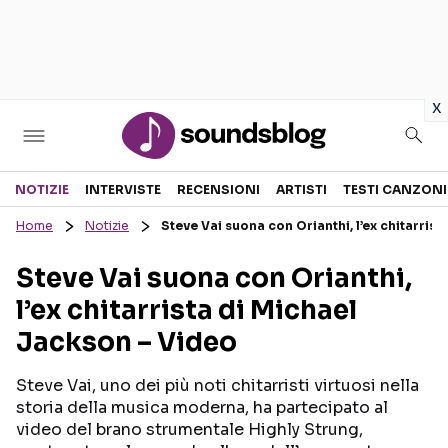
in
x
Sezioni
NOTIZIE
INTERVISTE
RECENSIONI
ARTISTI
TESTI CANZONI
Home
Notizie
Steve Vai suona con Orianthi, l’ex chitarris
NOTIZIE
ARTISTI
Steve Vai suona con Orianthi,
RECENSIONI MUSICALI
TESTI CANZONI
l’ex chitarrista di Michael
INTERVISTE
TOUR ED EVENTI
Jackson – Video
GOSSIP E CURIOSITÀ
TALENT SHOW
Steve Vai, uno dei più noti chitarristi virtuosi nella
storia della musica moderna, ha partecipato al
video del brano strumentale Highly Strung,