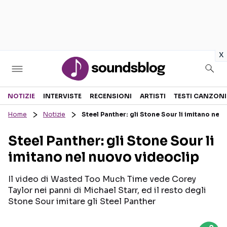
in
x
Sezioni
NOTIZIE
INTERVISTE
RECENSIONI
ARTISTI
TESTI CANZONI
Home
Notizie
Steel Panther: gli Stone Sour li imitano nel
NOTIZIE
ARTISTI
Steel Panther: gli Stone Sour li
RECENSIONI MUSICALI
TESTI CANZONI
imitano nel nuovo videoclip
INTERVISTE
TOUR ED EVENTI
GOSSIP E CURIOSITÀ
TALENT SHOW
Il video di Wasted Too Much Time vede Corey
Taylor nei panni di Michael Starr, ed il resto degli
Stone Sour imitare gli Steel Panther