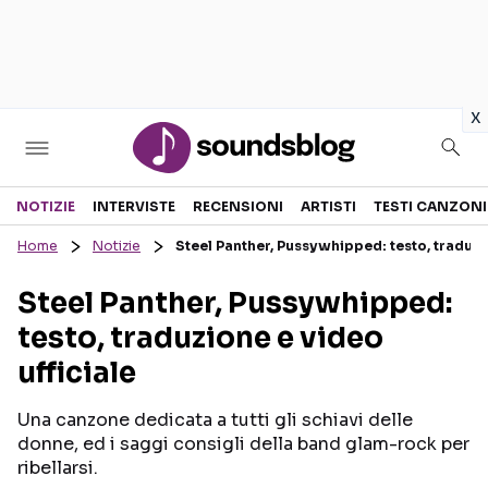
in
x
Sezioni
NOTIZIE
INTERVISTE
RECENSIONI
ARTISTI
TESTI CANZONI
Home
Notizie
Steel Panther, Pussywhipped: testo, traduzio
NOTIZIE
ARTISTI
Steel Panther, Pussywhipped:
RECENSIONI MUSICALI
TESTI CANZONI
testo, traduzione e video
INTERVISTE
TOUR ED EVENTI
ufficiale
GOSSIP E CURIOSITÀ
TALENT SHOW
Una canzone dedicata a tutti gli schiavi delle
donne, ed i saggi consigli della band glam-rock per
ribellarsi.