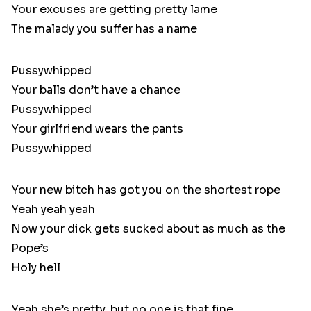
Your excuses are getting pretty lame
The malady you suffer has a name
Pussywhipped
Your balls don’t have a chance
Pussywhipped
Your girlfriend wears the pants
Pussywhipped
Your new bitch has got you on the shortest rope
Yeah yeah yeah
Now your dick gets sucked about as much as the
Pope’s
Holy hell
Yeah she’s pretty, but no one is that fine