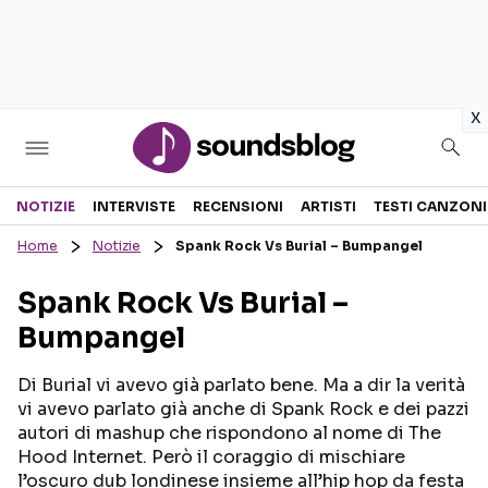
in
x
Sezioni
NOTIZIE
INTERVISTE
RECENSIONI
ARTISTI
TESTI CANZONI
Home
Notizie
Spank Rock Vs Burial – Bumpangel
NOTIZIE
ARTISTI
Spank Rock Vs Burial –
RECENSIONI MUSICALI
TESTI CANZONI
Bumpangel
INTERVISTE
TOUR ED EVENTI
GOSSIP E CURIOSITÀ
TALENT SHOW
Di Burial vi avevo già parlato bene. Ma a dir la verità
vi avevo parlato già anche di Spank Rock e dei pazzi
autori di mashup che rispondono al nome di The
Hood Internet. Però il coraggio di mischiare
l’oscuro dub londinese insieme all’hip hop da festa