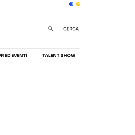
Notizie
in
CERCA
R ED EVENTI
TALENT SHOW