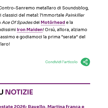
l Contro-Sanremo metallaro di Soundsblog,
 classici del metal: l’immortale
Painkiller
a
Ace Of Spades
dei
Motörhead
e la
ndissimi
Iron Maiden
! Orsù, allora, alziamo
 massimo e godiamoci la prima “serata” del
laro!
Condividi l'articolo
SU
NOTIZIE
o estate 2026: Ravello, Martina Franca e