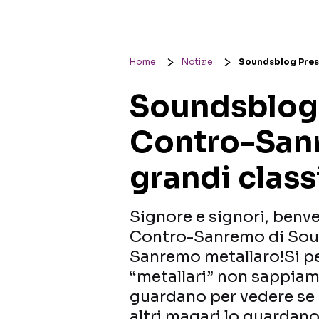
Home
Notizie
Soundsblog Prese
Soundsblog 
Contro-Sanr
grandi class
Signore e signori, benve
Contro-Sanremo di Sou
Sanremo metallaro!Si p
“metallari” non sappiamo
guardano per vedere se i 
altri magari lo guardan