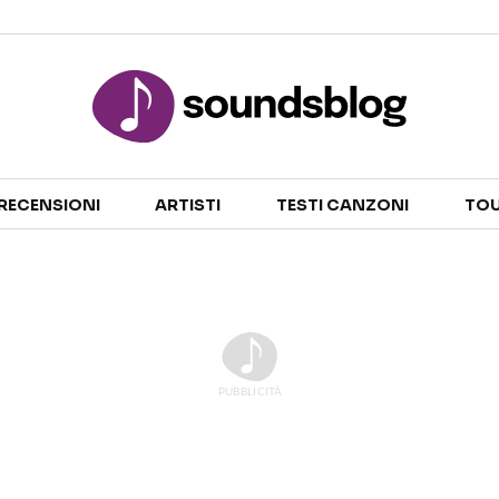
Sezioni
RECENSIONI
ARTISTI
TESTI CANZONI
TOU
NOTIZIE
ARTISTI
RECENSIONI MUSICALI
TESTI CANZONI
INTERVISTE
TOUR ED EVENTI
GOSSIP E CURIOSITÀ
TALENT SHOW