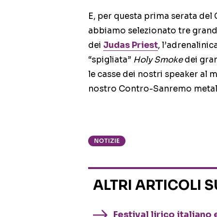
E, per questa prima serata de
abbiamo selezionato tre grandi
dei
Judas Priest
, l’adrenalinic
“spigliata”
Holy Smoke
dei gra
le casse dei nostri speaker al
nostro Contro-Sanremo metal
NOTIZIE
ALTRI ARTICOLI 
Festival lirico italian