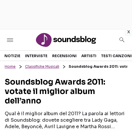
in
x
Sezioni
NOTIZIE
INTERVISTE
RECENSIONI
ARTISTI
TESTI CANZONI
Home
Classifiche Musicali
Soundsblog Awards 2011: votate 
NOTIZIE
ARTISTI
Soundsblog Awards 2011:
RECENSIONI MUSICALI
TESTI CANZONI
votate il miglior album
INTERVISTE
TOUR ED EVENTI
dell’anno
GOSSIP E CURIOSITÀ
TALENT SHOW
Qual è il miglior album del 2011? La parola ai lettori
di Soundsblog: dovete scegliere tra Lady Gaga,
Adele, Beyoncè, Avril Lavigne e Martha Rossi…