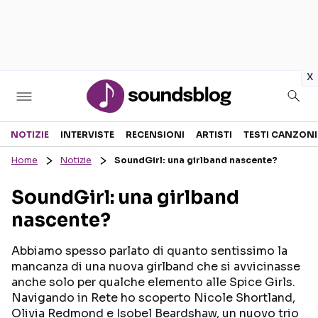
in
x
Sezioni
NOTIZIE
INTERVISTE
RECENSIONI
ARTISTI
TESTI CANZONI
Home
Notizie
SoundGirl: una girlband nascente?
NOTIZIE
ARTISTI
SoundGirl: una girlband
RECENSIONI MUSICALI
TESTI CANZONI
nascente?
INTERVISTE
TOUR ED EVENTI
GOSSIP E CURIOSITÀ
TALENT SHOW
Abbiamo spesso parlato di quanto sentissimo la
mancanza di una nuova girlband che si avvicinasse
anche solo per qualche elemento alle Spice Girls.
Navigando in Rete ho scoperto Nicole Shortland,
Olivia Redmond e Isobel Beardshaw, un nuovo trio