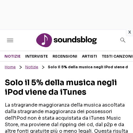
in
x
Sezioni
NOTIZIE
INTERVISTE
RECENSIONI
ARTISTI
TESTI CANZONI
Home
Notizie
Solo il 5% della musica negli iPod viene da 
NOTIZIE
ARTISTI
Solo il 5% della musica negli
RECENSIONI MUSICALI
TESTI CANZONI
iPod viene da iTunes
INTERVISTE
TOUR ED EVENTI
GOSSIP E CURIOSITÀ
TALENT SHOW
La stragrande maggioranza della musica ascoltata
dalla stragrande maggioranza dei possessori
dell’iPod non è stata acquistata da iTunes Music
Store, ma proviene dal ripping dei cd, dal p2p e da
altre fonti gratuite più o meno legali. Questa risulta