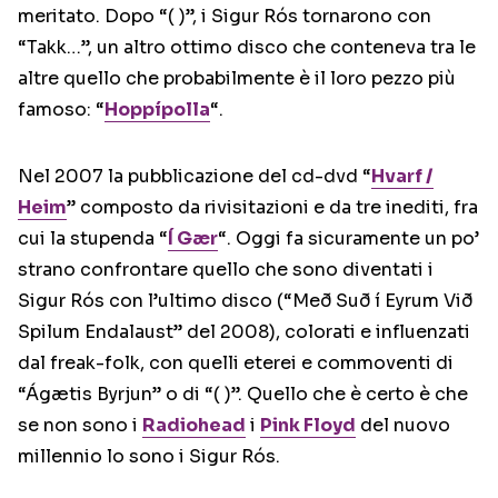
meritato. Dopo “( )”, i Sigur Rós tornarono con
“Takk…”, un altro ottimo disco che conteneva tra le
altre quello che probabilmente è il loro pezzo più
famoso: “
Hoppípolla
“.
Nel 2007 la pubblicazione del cd-dvd “
Hvarf /
Heim
” composto da rivisitazioni e da tre inediti, fra
cui la stupenda “
Í Gær
“. Oggi fa sicuramente un po’
strano confrontare quello che sono diventati i
Sigur Rós con l’ultimo disco (“Með Suð í Eyrum Við
Spilum Endalaust” del 2008), colorati e influenzati
dal freak-folk, con quelli eterei e commoventi di
“Ágætis Byrjun” o di “( )”. Quello che è certo è che
se non sono i
Radiohead
i
Pink Floyd
del nuovo
millennio lo sono i Sigur Rós.