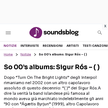
in
x
Sezioni
NOTIZIE
INTERVISTE
RECENSIONI
ARTISTI
TESTI CANZONI
Home
Notizie
So 00’s albums: Sigur Rós – ( )
NOTIZIE
ARTISTI
So 00’s albums: Sigur Rós – ( )
RECENSIONI MUSICALI
TESTI CANZONI
INTERVISTE
TOUR ED EVENTI
Dopo “Turn On The Bright Lights” degli Interpol
rimaniamo nel 2002 con un altro capolavoro
GOSSIP E CURIOSITÀ
TALENT SHOW
assoluto di questo decennio: “( )” dei Sigur Rós.A
dire la verità la band islandese più famosa al
mondo aveva già marchiato indelebilmente gli anni
’90 con “Ágætis Byrjun” (1999), altro Capolavoro