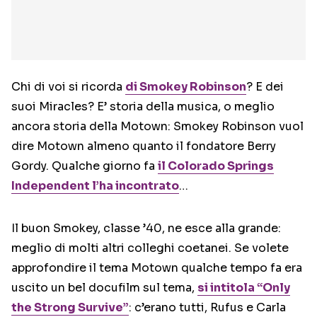
Chi di voi si ricorda
di
Smokey Robinson
? E dei
suoi Miracles? E’ storia della musica, o meglio
ancora storia della Motown: Smokey Robinson vuol
dire Motown almeno quanto il fondatore Berry
Gordy. Qualche giorno fa
il Colorado Springs
Independent l’ha incontrato
…
Il buon Smokey, classe ’40, ne esce alla grande:
meglio di molti altri colleghi coetanei. Se volete
approfondire il tema Motown qualche tempo fa era
uscito un bel docufilm sul tema,
si intitola “Only
the Strong Survive”
: c’erano tutti, Rufus e Carla