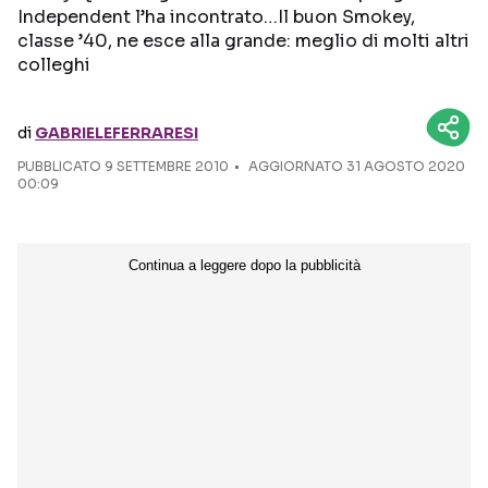
Independent l’ha incontrato…Il buon Smokey,
classe ’40, ne esce alla grande: meglio di molti altri
Seguici sui social
colleghi
di
GABRIELEFERRARESI
PUBBLICATO
9 SETTEMBRE 2010
AGGIORNATO 31 AGOSTO 2020
00:09