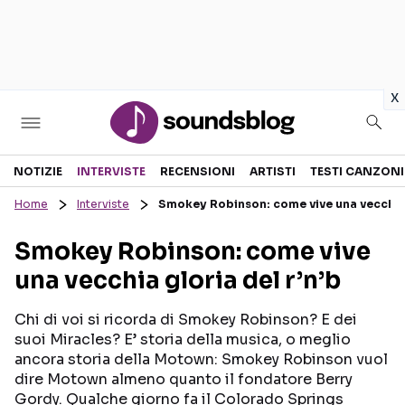
in
x
Sezioni
NOTIZIE
INTERVISTE
RECENSIONI
ARTISTI
TESTI CANZONI
Home
Interviste
Smokey Robinson: come vive una vecchia g
NOTIZIE
ARTISTI
Smokey Robinson: come vive
RECENSIONI MUSICALI
TESTI CANZONI
una vecchia gloria del r’n’b
INTERVISTE
TOUR ED EVENTI
GOSSIP E CURIOSITÀ
TALENT SHOW
Chi di voi si ricorda di Smokey Robinson? E dei
suoi Miracles? E’ storia della musica, o meglio
ancora storia della Motown: Smokey Robinson vuol
dire Motown almeno quanto il fondatore Berry
Gordy. Qualche giorno fa il Colorado Springs