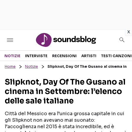
in
x
Sezioni
NOTIZIE
INTERVISTE
RECENSIONI
ARTISTI
TESTI CANZONI
Home
Notizie
Slipknot, Day Of The Gusano al cinema in Set
NOTIZIE
ARTISTI
Slipknot, Day Of The Gusano al
RECENSIONI MUSICALI
TESTI CANZONI
cinema in Settembre: l’elenco
INTERVISTE
TOUR ED EVENTI
delle sale italiane
GOSSIP E CURIOSITÀ
TALENT SHOW
Città del Messico era l’unica grossa capitale in cui
gli Slipknot non avevano mai suonato:
l’accoglienza nel 2015 è stata incredibile, ed è