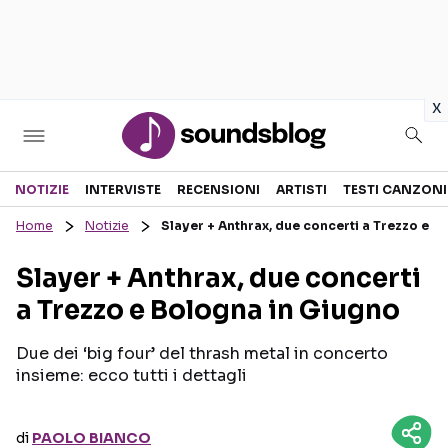
in
x
Sezioni
NOTIZIE
INTERVISTE
RECENSIONI
ARTISTI
TESTI CANZONI
Home
Notizie
Slayer + Anthrax, due concerti a Trezzo e B
NOTIZIE
ARTISTI
Slayer + Anthrax, due concerti
RECENSIONI MUSICALI
TESTI CANZONI
a Trezzo e Bologna in Giugno
INTERVISTE
TOUR ED EVENTI
GOSSIP E CURIOSITÀ
TALENT SHOW
Due dei ‘big four’ del thrash metal in concerto
insieme: ecco tutti i dettagli
di
PAOLO BIANCO